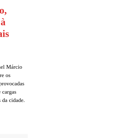
o,
 à
ais
nel Márcio
re os
 provocadas
e cargas
 da cidade.