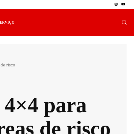
SERVIÇO
de risco
 4×4 para
reas de risco