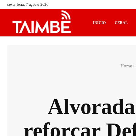
sexta-feira, 7 agosto 2026
INÍCIO
GERAL
Home
Alvorada
reforçar Def