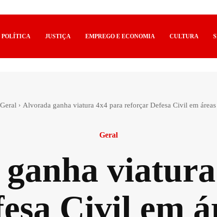
POLÍTICA
JUSTIÇA
EMPREGO E ECONOMIA
CULTURA
Geral
Alvorada ganha viatura 4x4 para reforçar Defesa Civil em áreas 
Geral
 ganha viatura
esa Civil em á