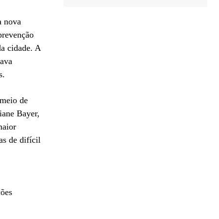
a nova
 prevenção
da cidade. A
tava
s.
 meio de
iane Bayer,
maior
s de difícil
ções