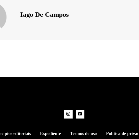
Iago De Campos
ncípios editoriais
Expediente
Termos de uso
Política de priva