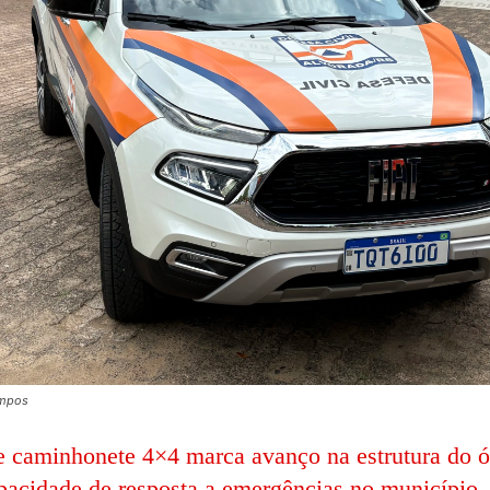
ampos
e caminhonete 4×4 marca avanço na estrutura do ó
pacidade de resposta a emergências no município