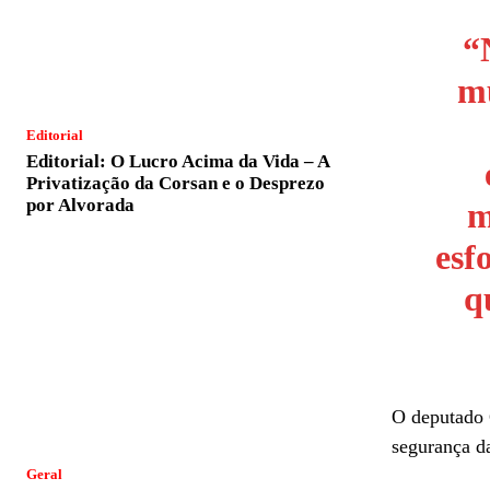
“
mu
Editorial
Editorial: O Lucro Acima da Vida – A
Privatização da Corsan e o Desprezo
por Alvorada
m
esf
q
O deputado 
segurança d
Geral