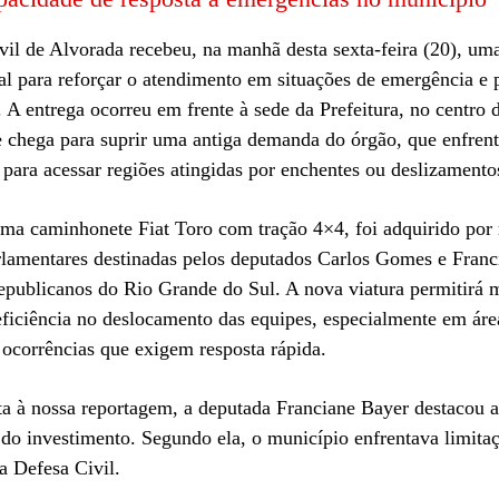
vil de Alvorada recebeu, na manhã desta sexta-feira (20), um
ial para reforçar o atendimento em situações de emergência e
. A entrega ocorreu em frente à sede da Prefeitura, no centro 
 chega para suprir uma antiga demanda do órgão, que enfren
 para acessar regiões atingidas por enchentes ou deslizamento
uma caminhonete Fiat Toro com tração 4×4, foi adquirido por
lamentares destinadas pelos deputados Carlos Gomes e Franc
publicanos do Rio Grande do Sul. A nova viatura permitirá 
eficiência no deslocamento das equipes, especialmente em área
 ocorrências que exigem resposta rápida.
ta à nossa reportagem, a deputada Franciane Bayer destacou a
 do investimento. Segundo ela, o município enfrentava limita
na Defesa Civil.