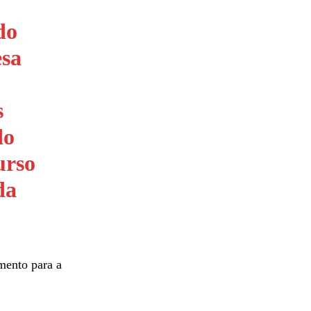
do
esa
s
do
urso
da
mento para a