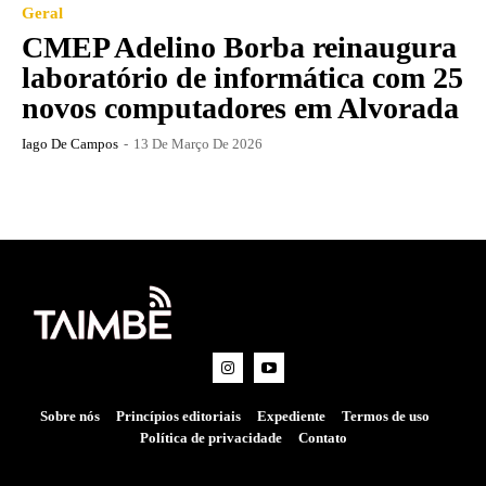
Geral
CMEP Adelino Borba reinaugura
laboratório de informática com 25
novos computadores em Alvorada
Iago De Campos
-
13 De Março De 2026
Sobre nós
Princípios editoriais
Expediente
Termos de uso
Política de privacidade
Contato