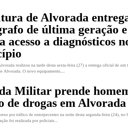
itura de Alvorada entreg
rafo de última geração e
a acesso a diagnósticos n
ípio
Alvorada realizou na tarde desta sexta-feira (27) a entrega oficial de um
de Alvorada. O novo equipamento,...
da Militar prende home
co de drogas em Alvorada
so por tráfico de entorpecentes na noite desta segunda-feira (24), no b
ão foi realizada por policiais...