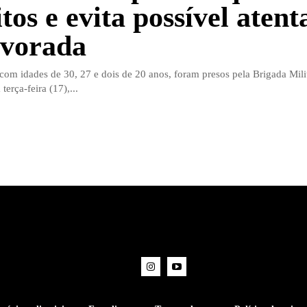
tos e evita possível aten
vorada
om idades de 30, 27 e dois de 20 anos, foram presos pela Brigada Mili
erça-feira (17),...