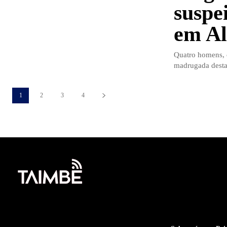
suspei
em Al
Quatro homens, c
madrugada desta t
1
2
3
4