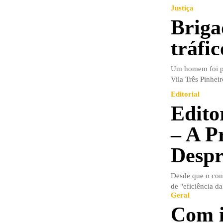
Justiça
Briga
tráfi
Um homem foi pre
Vila Três Pinheir
Editorial
Edito
– A P
Despr
Desde que o con
de "eficiência da 
Geral
Com i