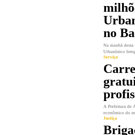
milhõ
Urban
no B
Na manhã desta q
Urbanístico Inte
Serviço
Carre
gratu
profi
A Prefeitura de 
econômico do mun
Justiça
Briga