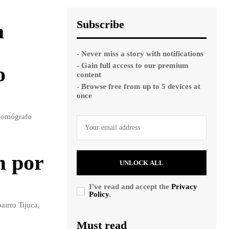
Subscribe
a
- Never miss a story with notifications
- Gain full access to our premium
o
content
- Browse free from up to 5 devices at
once
 tomógrafo
m por
UNLOCK ALL
I've read and accept the
Privacy
Policy
.
airro Tijuca,
Must read