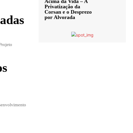
Acima da Vida – A
Privatização da
Corsan e o Desprezo
çadas
por Alvorada
Projeto
os
esenvolvimento