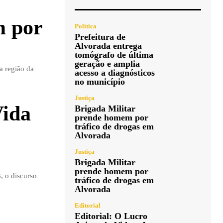
m por
Política
Prefeitura de
Alvorada entrega
tomógrafo de última
geração e amplia
a região da
acesso a diagnósticos
no município
Justiça
Vida
Brigada Militar
prende homem por
tráfico de drogas em
Alvorada
Justiça
Brigada Militar
prende homem por
, o discurso
tráfico de drogas em
Alvorada
Editorial
Editorial: O Lucro