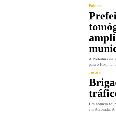
Política
Prefe
tomóg
ampli
munic
A Prefeitura de 
para o Hospital 
Justiça
Briga
tráfi
Um homem foi pre
em Alvorada. A aç