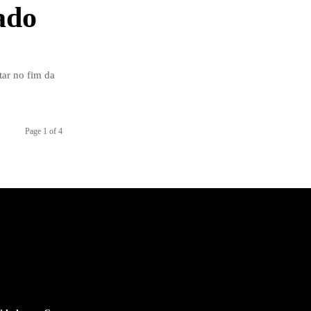
tado
tar no fim da
Page 1 of 4